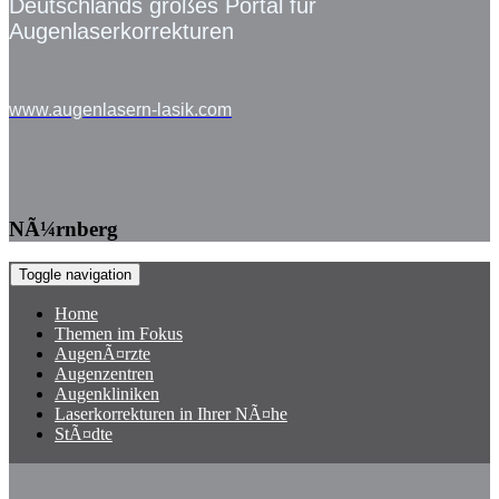
Deutschlands großes Portal für
Augenlaserkorrekturen
www.augenlasern-lasik.com
NÃ¼rnberg
Toggle navigation
Home
Themen im Fokus
AugenÃ¤rzte
Augenzentren
Augenkliniken
Laserkorrekturen in Ihrer NÃ¤he
StÃ¤dte