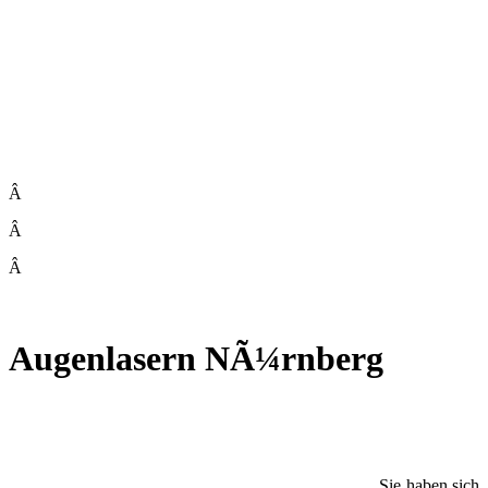
Â
Â
Â
Augenlasern NÃ¼rnberg
Sie haben sich