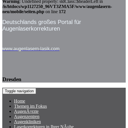
Warning
: Undefined property: stdClass::$headerLeft in
/is/htdocs/wp1127250_96VT3ZMA5F/www/augenlasern-
neu/mobile/seiten.php
on line
172
Deutschlands großes Portal für
Augenlaserkorrekturen
www.augenlasern-lasik.com
Dresden
Toggle navigation
Home
Themen im Fokus
AugenÃ¤rzte
Augenzentren
Augenkliniken
Laserkorrekturen in Ihrer NÃ¤he