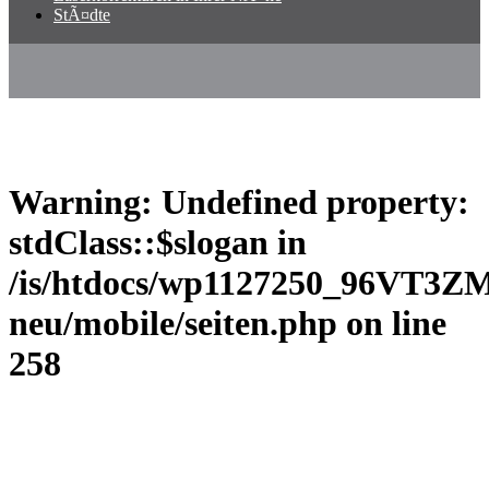
StÃ¤dte
Warning
: Undefined property:
stdClass::$slogan in
/is/htdocs/wp1127250_96VT3Z
neu/mobile/seiten.php
on line
258