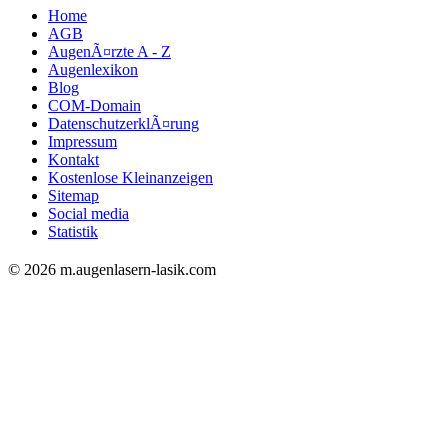
Home
AGB
AugenÃ¤rzte A - Z
Augenlexikon
Blog
COM-Domain
DatenschutzerklÃ¤rung
Impressum
Kontakt
Kostenlose Kleinanzeigen
Sitemap
Social media
Statistik
© 2026 m.augenlasern-lasik.com