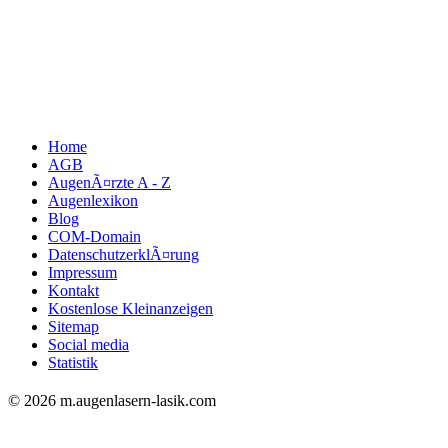
Home
AGB
AugenÃ¤rzte A - Z
Augenlexikon
Blog
COM-Domain
DatenschutzerklÃ¤rung
Impressum
Kontakt
Kostenlose Kleinanzeigen
Sitemap
Social media
Statistik
© 2026 m.augenlasern-lasik.com