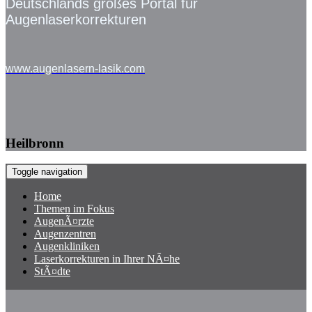
Deutschlands großes Portal für
Augenlaserkorrekturen
www.augenlasern-lasik.com
Heilbronn
Toggle navigation
Home
Themen im Fokus
AugenÃ¤rzte
Augenzentren
Augenkliniken
Laserkorrekturen in Ihrer NÃ¤he
StÃ¤dte