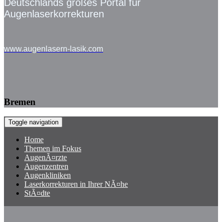
Deutschlands großes Portal für
Augenlaserkorrekturen
www.augenlasern-lasik.com
Bremen
Toggle navigation
Home
Themen im Fokus
AugenÃ¤rzte
Augenzentren
Augenkliniken
Laserkorrekturen in Ihrer NÃ¤he
StÃ¤dte